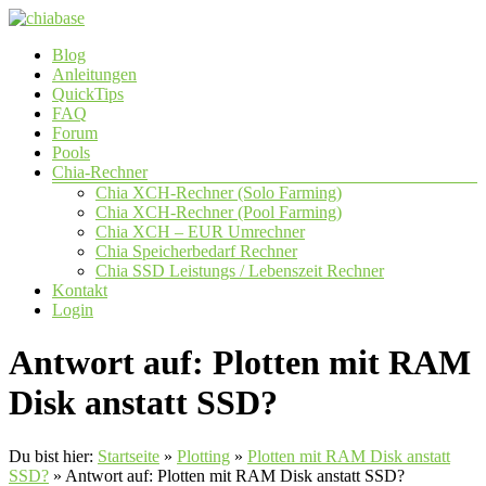
Zum
Inhalt
Menü
Blog
springen
chiabase
Anleitungen
QuickTips
CHIA
FAQ
Info-
Forum
und
Pools
Community
Chia-Rechner
Seite
Chia XCH-Rechner (Solo Farming)
Chia XCH-Rechner (Pool Farming)
Chia XCH – EUR Umrechner
Chia Speicherbedarf Rechner
Chia SSD Leistungs / Lebenszeit Rechner
Kontakt
Login
Antwort auf: Plotten mit RAM
Disk anstatt SSD?
Du bist hier:
Startseite
»
Plotting
»
Plotten mit RAM Disk anstatt
SSD?
»
Antwort auf: Plotten mit RAM Disk anstatt SSD?