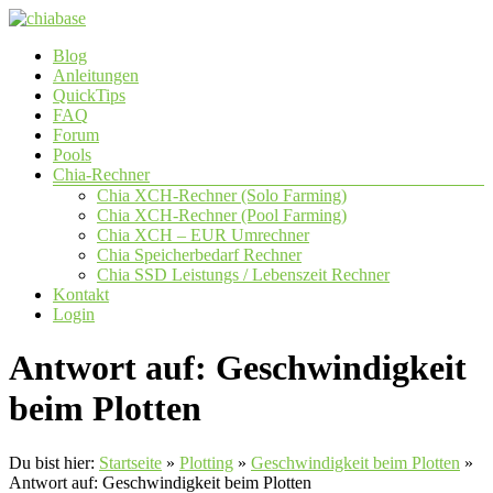
Zum
Inhalt
Menü
Blog
springen
chiabase
Anleitungen
QuickTips
CHIA
FAQ
Info-
Forum
und
Pools
Community
Chia-Rechner
Seite
Chia XCH-Rechner (Solo Farming)
Chia XCH-Rechner (Pool Farming)
Chia XCH – EUR Umrechner
Chia Speicherbedarf Rechner
Chia SSD Leistungs / Lebenszeit Rechner
Kontakt
Login
Antwort auf: Geschwindigkeit
beim Plotten
Du bist hier:
Startseite
»
Plotting
»
Geschwindigkeit beim Plotten
»
Antwort auf: Geschwindigkeit beim Plotten